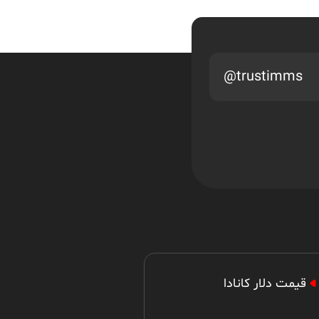
Intra-company transfers
to Canada
@trustimms
گفتگو با
Shervin Madani
Significant Benefit
گفتگو با
Shervin Madani
Owner Operator
قیمت دلار کانادا