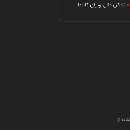
تمکن مالی ویزای کانادا
گفتگو با
Shervin Madani
Shervin Madani,
Background and
Experience
اده از