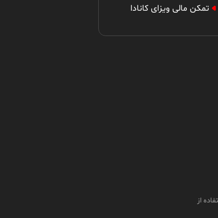
تمکن مالی ویزای کانادا
مزایا و معایب داشتن هم
گروهی در روش استارتاپ
کانادا
استفاده از سند خانه یا
ماشین به عنوان تمکن مالی
کانادا
اده از