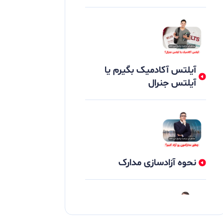
آیلتس آکادمیک بگیرم یا
آیلتس جنرال
نحوه آزادسازی مدارک