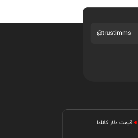
ارشد مجدد بهتر است یا
دکتری
@trustimms
محدودیت سنی برای مهاجرت
به کانادا
قیمت دلار کانادا
اقدام برای دو برنامه مهاجرتی
کانادا به طور همزمان