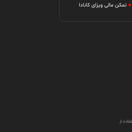
تمکن مالی ویزای کانادا
مزایا و معایب داشتن هم
گروهی در روش استارتاپ
کانادا
استفاده از سند خانه یا
ماشین به عنوان تمکن مالی
کانادا
اده از