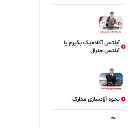
آیلتس آکادمیک بگیرم یا
آیلتس جنرال
نحوه آزادسازی مدارک