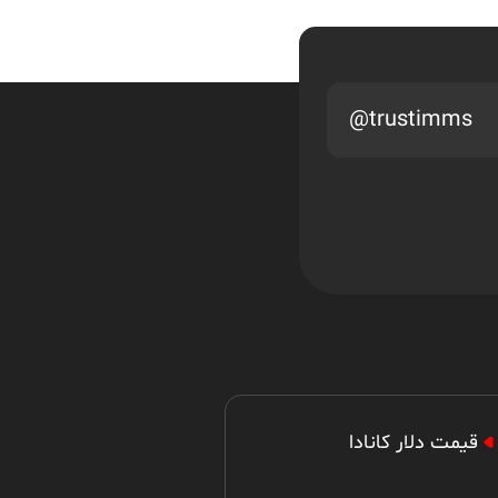
ارشد مجدد بهتر است یا
دکتری
@trustimms
محدودیت سنی برای مهاجرت
به کانادا
قیمت دلار کانادا
اقدام برای دو برنامه مهاجرتی
کانادا به طور همزمان