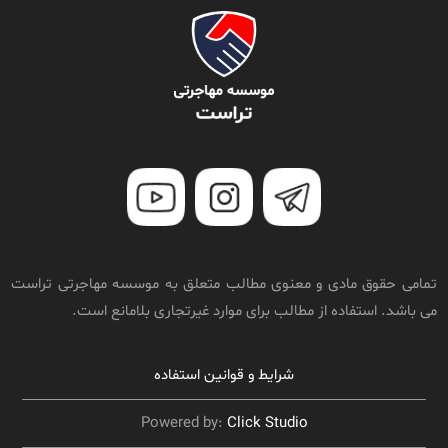
گفتگو با
مبینا مبارکی
گفتگو با مبینا ؛ تجربه تحصیل در دانشگاه یو بی سی
کانادا
گفتگو با
مهدی هوشمندی
گفتگو با مهدی ؛ رشته نوروساینس در کانادا
تمامی حقوق مادی و معنوی مطالب متعلق به موسسه مهاجرتی تراست
گفتگو با
امیررضا عظیمی
می باشد. استفاده از مطالب برای موارد غیرتجاری بلامانع است.
گفتگو با امیررضا ؛ تجربه تحصیل در دانشگاه ای تی اس
شرایط و قوانین استفاده
مونترال
Powered by:
Click Studio
گفتگو با