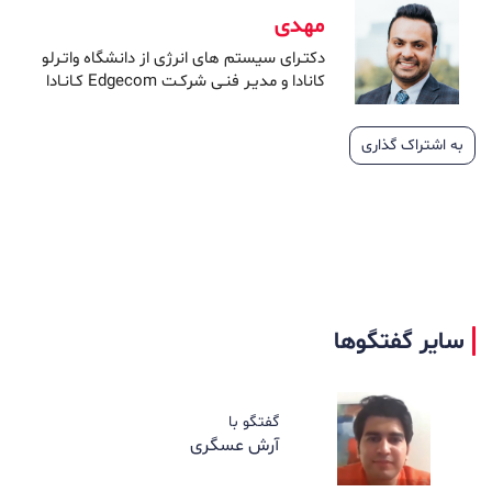
مهدی
دکتـرای سیستم های انرژی از دانشگاه واتـرلو
کانادا و مدیـر فنـی شرکـت Edgecom کـانـادا
به اشتراک گذاری
سایر گفتگوها
گفتگو با
آرش عسگری