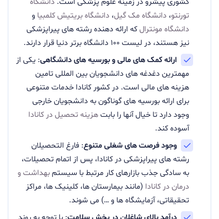
کشوری پیشرو در زمینه علوم پزشکی است.
دانشگاه
تورنتو
،
دانشگاه مک گیل
،
دانشگاه بریتیش کلمبیا
و
دانشگاه مونترال
که ارائه دهنده رشته های پیراپزشکی
نیز هستند، در لیست ۱۰۰ دانشگاه برتر دنیا قرار دارند.
ارائه کمک های مالی و بورسیه های دانشگاهی
: یکی از
مهمترین دغدغه های دانشجویان بین المللی تامین
هزینه های مالی است. در کشور کانادا خدمات متنوعی
برای ارائه بورسیه های گوناگون به دانشجویان خارجی
وجود دارد تا خیال آنها را بابت
هزینه تحصیل در کانادا
آسوده کند.
وجود فرصت های شغلی متنوع
: فارغ التحصیلان
رشته های پیراپزشکی در کانادا، پس از اتمام تحصیلات،
به سادگی جذب بازارهای کار مرتبط با سیستم
بهداشت و
درمان در کانادا
(مانند بیمارستان ها، کلینیک ها، مراکز
تحقیقاتی، آزمایشگاه ها و …) می شوند.
درآمد بالای شاغلان در بخش سلامت
: با توجه به روند