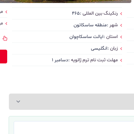
مه
رنکینگ بین المللی
:۴۶۵
مه
شهر
:منطقه ساسکاتون
استان
:ایالت ساسکاچوان
س
زبان
:انگلیسی
مهلت ثبت نام ترم ژانویه
:دسامبر ۱